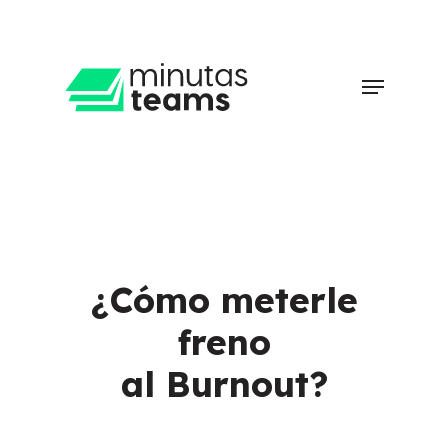
Skip
to
main
Clos
Menu
content
Men
¿Cómo meterle
freno
al Burnout?